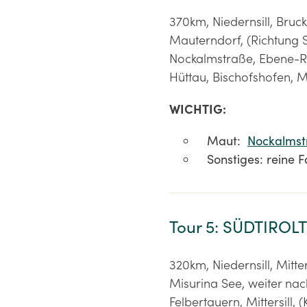
370km, Niedernsill, Bruc
Mauterndorf, (Richtung S
Nockalmstraße, Ebene-Re
Hüttau, Bischofshofen, M
WICHTIG:
Maut:
Nockalmst
Sonstiges: reine F
Tour 5: SÜDTIROL
320km, Niedernsill, Mitter
Misurina See, weiter nac
Felbertauern, Mittersill, (