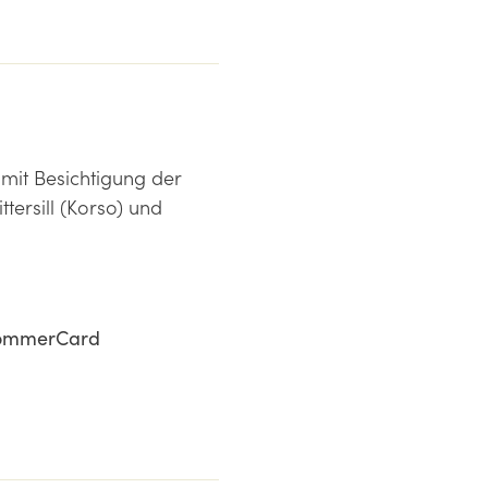
s mit Besichtigung der
tersill (Korso) und
 SommerCard