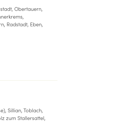
stadt, Obertauern,
nnerkrems,
n, Radstadt, Eben,
), Sillian, Toblach,
z zum Stallersattel,