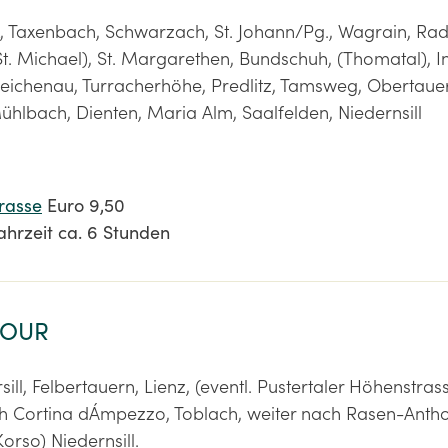
k, Taxenbach, Schwarzach, St. Johann/Pg., Wagrain, Rad
t. Michael), St. Margarethen, Bundschuh, (Thomatal), I
ichenau, Turracherhöhe, Predlitz, Tamsweg, Obertauer
ühlbach, Dienten, Maria Alm, Saalfelden, Niedernsill
rasse
Euro 9,50
ahrzeit ca. 6 Stunden
TOUR
sill, Felbertauern, Lienz, (eventl. Pustertaler Höhenstrasse
h Cortina dÁmpezzo, Toblach, weiter nach Rasen-Anthol
Korso) Niedernsill.