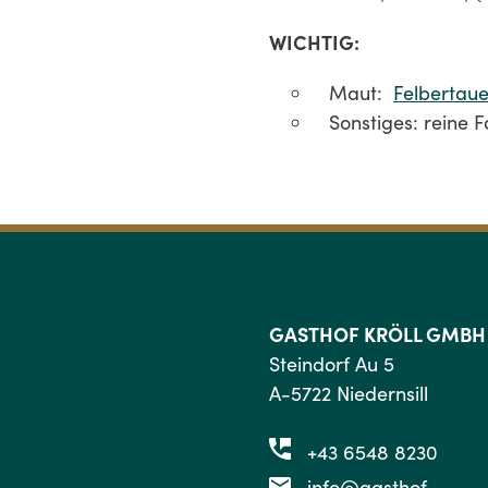
WICHTIG:
Maut:
Felbertau
Sonstiges: reine F
GASTHOF KRÖLL GMBH
Steindorf Au 5
A-5722 Niedernsill
+43 6548 8230
info@gasthof-