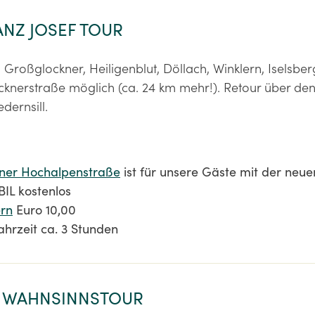
RANZ JOSEF TOUR
, Großglockner, Heiligenblut, Döllach, Winklern, Iselsbe
cknerstraße möglich (ca. 24 km mehr!). Retour über de
edernsill.
ner Hochalpenstraße
ist für unsere Gäste mit der neu
L kostenlos
ern
Euro 10,00
ahrzeit ca. 3 Stunden
ER WAHNSINNSTOUR