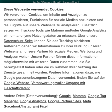
info@gasthof-kroell.at
Diese Webseite verwendet Cookies
Wir verwenden Cookies, um Inhalte und Anzeigen zu
QUICKLINKS
personalisieren, Funktionen für soziale Medien anzubieten und
die Zugriffe auf unsere Webseite zu analysieren. Zusätzlich
setzen wir Tracking-Tools wie Matomo und/oder Google Analytics
Sitemap
ein, um anonyme Nutzungsdaten zu erfassen. Über unsere
Datenschutz-Seite
können Sie das Tracking blockieren.
Außerdem geben wir Informationen zu Ihrer Nutzung unserer
Barrierefreiheit
Webseite an unsere Partner für soziale Medien, Werbung und
Analysen weiter. Unsere Partner führen diese Informationen
Impressum & Datenschutz
möglicherweise mit weiteren Daten zusammen, die Sie
bereitgestellt haben oder die im Rahmen Ihrer Nutzung der
Dienste gesammelt wurden. Weitere Informationen dazu, wie
Google personenbezogene Daten verwendet, finden Sie auf der
Google‑Website „Verantwortungsvoller Umgang mit
Geschäftsdaten“
.
Andere Dritte (Datenverwendung):
Google
,
Matomo
,
Google Tag
Manager
,
Google Analytics
,
Google Partner Sites
,
Meta
(Facebook/Instagram) Pixel